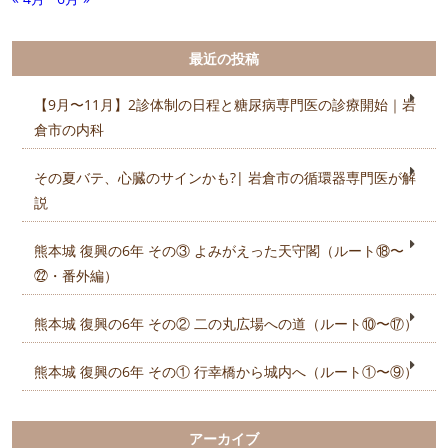
最近の投稿
【9月〜11月】2診体制の日程と糖尿病専門医の診療開始｜岩
倉市の内科
その夏バテ、心臓のサインかも?| 岩倉市の循環器専門医が解
説
熊本城 復興の6年 その③ よみがえった天守閣（ルート⑱〜
㉒・番外編）
熊本城 復興の6年 その② 二の丸広場への道（ルート⑩〜⑰）
熊本城 復興の6年 その① 行幸橋から城内へ（ルート①〜⑨）
アーカイブ