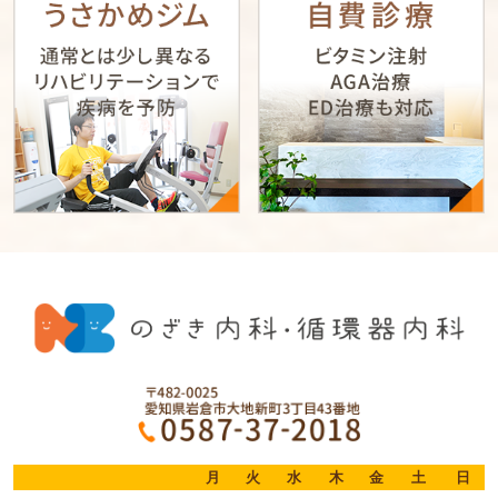
月
火
水
木
金
土
日