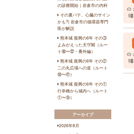
の診療開始｜岩倉市の内科
その夏バテ、心臓のサイン
かも?| 岩倉市の循環器専門
医が解説
熊本城 復興の6年 その③
よみがえった天守閣（ルー
ト⑱〜㉒・番外編）
熊本城 復興の6年 その②
二の丸広場への道（ルート
⑩〜⑰）
熊本城 復興の6年 その①
行幸橋から城内へ（ルート
①〜⑨）
アーカイブ
2026年8月