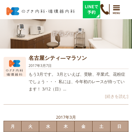
名古屋シティ―マラソン
2017年3月7日
もう3月です。 3月といえば、受験、卒業式、花粉症
でしょう・・・ 私には、今年初のレースが待ってい
ます！ 3/12（日）…
[続きを読む]
2017年3月
月
火
水
木
金
土
日