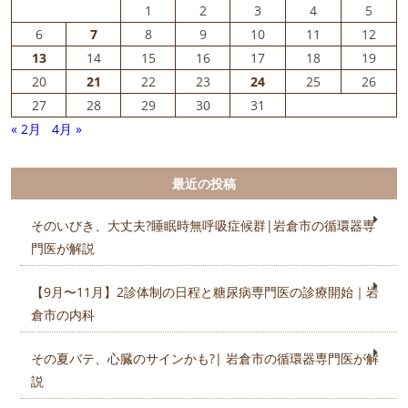
1
2
3
4
5
6
7
8
9
10
11
12
13
14
15
16
17
18
19
20
21
22
23
24
25
26
27
28
29
30
31
« 2月
4月 »
最近の投稿
そのいびき、大丈夫?睡眠時無呼吸症候群|岩倉市の循環器専
門医が解説
【9月〜11月】2診体制の日程と糖尿病専門医の診療開始｜岩
倉市の内科
その夏バテ、心臓のサインかも?| 岩倉市の循環器専門医が解
説