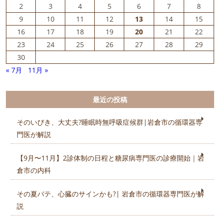
2
3
4
5
6
7
8
9
10
11
12
13
14
15
16
17
18
19
20
21
22
23
24
25
26
27
28
29
30
« 7月
11月 »
最近の投稿
そのいびき、大丈夫?睡眠時無呼吸症候群|岩倉市の循環器専
門医が解説
【9月〜11月】2診体制の日程と糖尿病専門医の診療開始｜岩
倉市の内科
その夏バテ、心臓のサインかも?| 岩倉市の循環器専門医が解
説