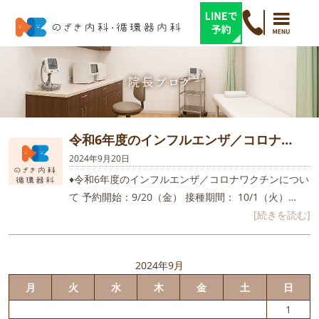
令和6年度のインフルエンザ／コロナ…
2024年9月20日
♦令和6年度のインフルエンザ／コロナワクチンについ
て 予約開始：9/20（金） 接種期間： 10/1（火）…
[続きを読む]
2024年9月
月
火
水
木
金
土
日
1