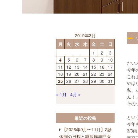
2019年3月
月
火
水
木
金
土
日
1
2
3
4
5
6
7
8
9
10
だい
11
12
13
14
15
16
17
今年
18
19
20
21
22
23
24
これ
25
26
27
28
29
30
31
やは
私、
« 1月
4月 »
ん！
その
とい
最近の投稿
今年
【2026年9月〜11月】2診
3/
体制の日程と糖尿病専門医
東京