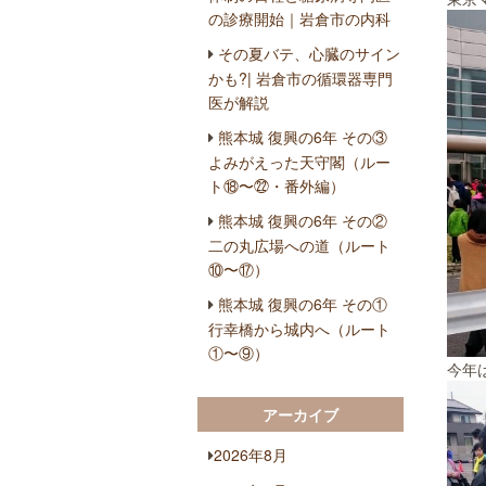
の診療開始｜岩倉市の内科
その夏バテ、心臓のサイン
かも?| 岩倉市の循環器専門
医が解説
熊本城 復興の6年 その③
よみがえった天守閣（ルー
ト⑱〜㉒・番外編）
熊本城 復興の6年 その②
二の丸広場への道（ルート
⑩〜⑰）
熊本城 復興の6年 その①
行幸橋から城内へ（ルート
①〜⑨）
今年
アーカイブ
2026年8月