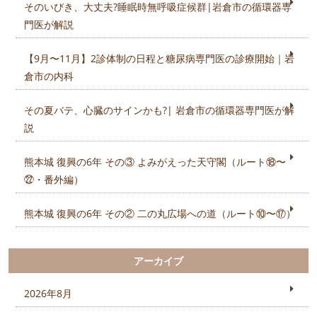
そのいびき、大丈夫?睡眠時無呼吸症候群|岩倉市の循環器専
門医が解説
【9月〜11月】2診体制の日程と糖尿病専門医の診療開始｜岩
倉市の内科
その夏バテ、心臓のサインかも?| 岩倉市の循環器専門医が解
説
熊本城 復興の6年 その③ よみがえった天守閣（ルート⑱〜
㉒・番外編）
熊本城 復興の6年 その② 二の丸広場への道（ルート⑩〜⑰）
アーカイブ
2026年8月