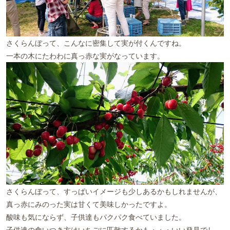
さくらんぼって、こんなに密集して実が付くんですね。
一本の木にたわわに真っ赤な実がなっています。
さくらんぼって、すっぱいイメージも少しあるかもしれませんが、
真っ赤にみのった実は甘くて美味しかったですよ。
酸味も気にならず、子供達もパクパク食べていました。
子供達の食いつき方はいちごに匹敵するかも・・・いい発見でし