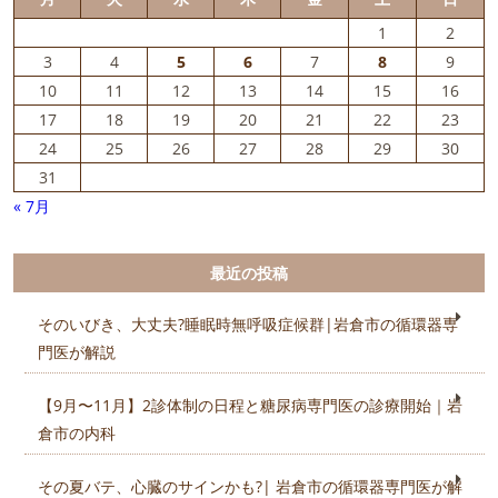
1
2
3
4
5
6
7
8
9
10
11
12
13
14
15
16
17
18
19
20
21
22
23
24
25
26
27
28
29
30
31
« 7月
最近の投稿
そのいびき、大丈夫?睡眠時無呼吸症候群|岩倉市の循環器専
門医が解説
【9月〜11月】2診体制の日程と糖尿病専門医の診療開始｜岩
倉市の内科
その夏バテ、心臓のサインかも?| 岩倉市の循環器専門医が解