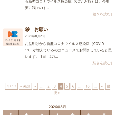
る新型コロナウイルス感染症（COVID-19）は、今現
実に我々のす…
[続きを読む]
㉖ お願い
2021年8月20日
お盆明けから新型コロナウイルス感染症（COVID-
19）が増えているのはニュースでお聞きしていると思
います。 1日 2万…
[続きを読む]
4 / 17
« 先頭
«
...
2
3
4
5
6
...
10
...
»
最
後 »
2026年8月
月
火
水
木
金
土
日