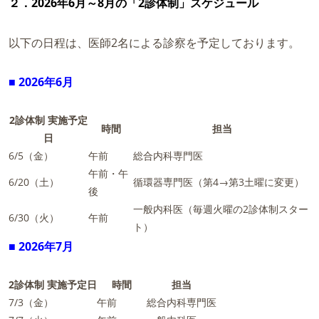
２．2026年6月～8月の「2診体制」スケジュール
以下の日程は、医師2名による診察を予定しております。
■ 2026年6月
2診体制 実施予定
時間
担当
日
6/5（金）
午前
総合内科専門医
午前・午
6/20（土）
循環器専門医（第4→第3土曜に変更）
後
一般内科医（毎週火曜の2診体制スター
6/30（火）
午前
ト）
■ 2026年7月
2診体制 実施予定日
時間
担当
7/3（金）
午前
総合内科専門医