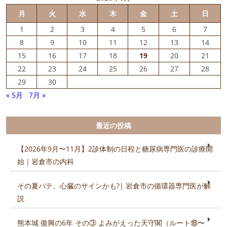
月
火
水
木
金
土
日
1
2
3
4
5
6
7
8
9
10
11
12
13
14
15
16
17
18
19
20
21
22
23
24
25
26
27
28
29
30
« 5月
7月 »
最近の投稿
【2026年9月〜11月】2診体制の日程と糖尿病専門医の診療開
始｜岩倉市の内科
その夏バテ、心臓のサインかも?| 岩倉市の循環器専門医が解
説
熊本城 復興の6年 その③ よみがえった天守閣（ルート⑱〜