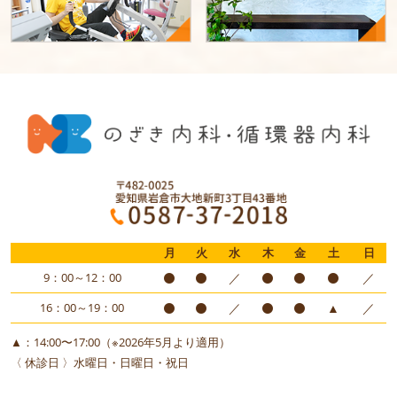
月
火
水
木
金
土
日
9：00～12：00
／
／
16：00～19：00
／
▲
／
▲：14:00〜17:00（※2026年5月より適用）
〈 休診日 〉水曜日・日曜日・祝日