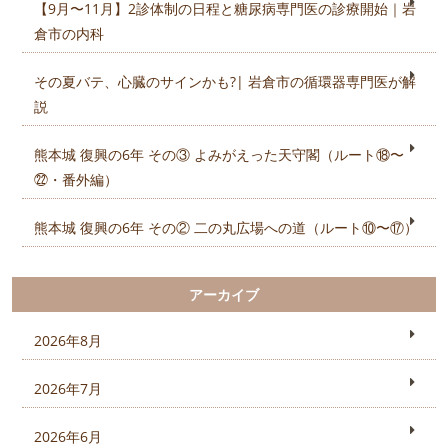
【9月〜11月】2診体制の日程と糖尿病専門医の診療開始｜岩
倉市の内科
その夏バテ、心臓のサインかも?| 岩倉市の循環器専門医が解
説
熊本城 復興の6年 その③ よみがえった天守閣（ルート⑱〜
㉒・番外編）
熊本城 復興の6年 その② 二の丸広場への道（ルート⑩〜⑰）
アーカイブ
2026年8月
2026年7月
2026年6月