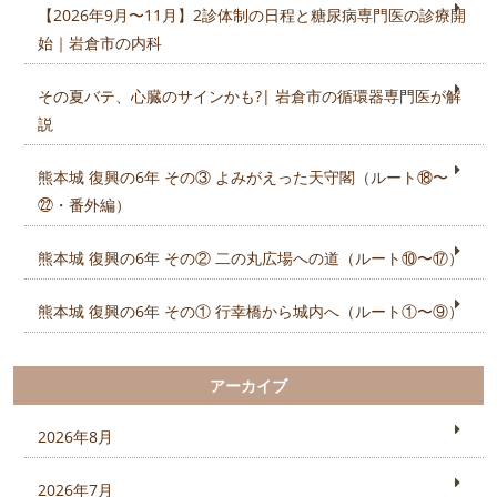
【2026年9月〜11月】2診体制の日程と糖尿病専門医の診療開
始｜岩倉市の内科
その夏バテ、心臓のサインかも?| 岩倉市の循環器専門医が解
説
熊本城 復興の6年 その③ よみがえった天守閣（ルート⑱〜
㉒・番外編）
熊本城 復興の6年 その② 二の丸広場への道（ルート⑩〜⑰）
熊本城 復興の6年 その① 行幸橋から城内へ（ルート①〜⑨）
アーカイブ
2026年8月
2026年7月