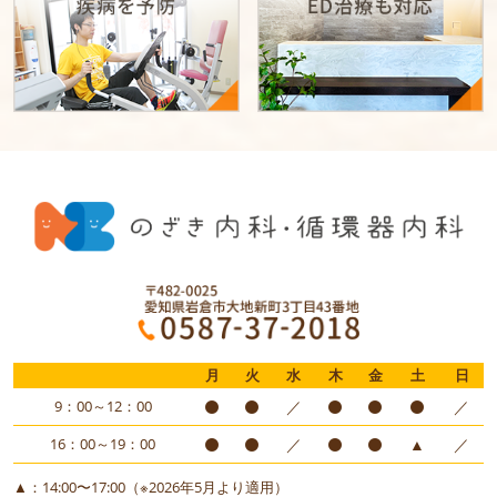
月
火
水
木
金
土
日
9：00～12：00
／
／
16：00～19：00
／
▲
／
▲：14:00〜17:00（※2026年5月より適用）