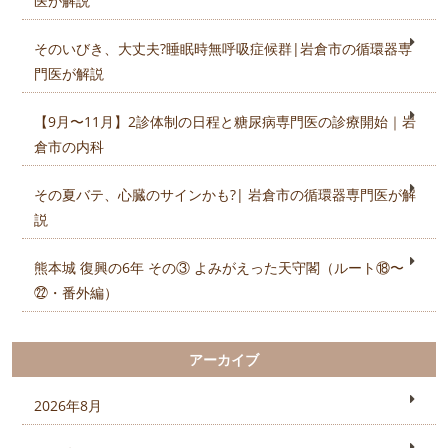
医が解説
そのいびき、大丈夫?睡眠時無呼吸症候群|岩倉市の循環器専
門医が解説
【9月〜11月】2診体制の日程と糖尿病専門医の診療開始｜岩
倉市の内科
その夏バテ、心臓のサインかも?| 岩倉市の循環器専門医が解
説
熊本城 復興の6年 その③ よみがえった天守閣（ルート⑱〜
㉒・番外編）
アーカイブ
2026年8月